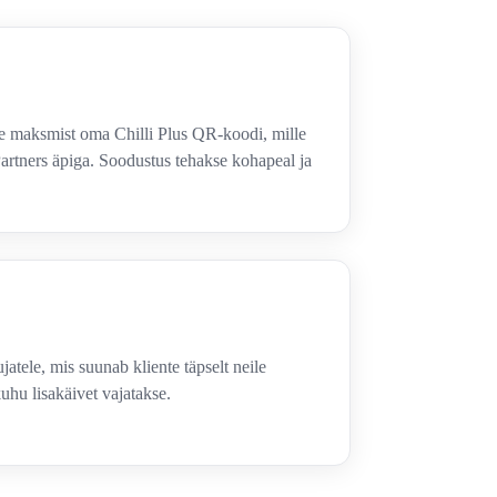
ne maksmist oma Chilli Plus QR-koodi, mille
Partners äpiga. Soodustus tehakse kohapeal ja
atele, mis suunab kliente täpselt neile
uhu lisakäivet vajatakse.