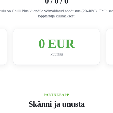
0 / 0 / 0
ulu on Chilli Plus kliendile võimaldatud soodustus (20-40%). Chilli sa
lõpptarbija kuumaksest.
0 EUR
kuutasu
PARTNERÄPP
Skänni ja unusta