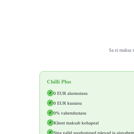
Sa ei maksa 
Chilli Plus
0 EUR alustustasu
✓
0 EUR kuutasu
✓
0% vahendustasu
✓
Klient maksab kohapeal
✓
Sina valid soodustused päevad ja ajavahe
✓