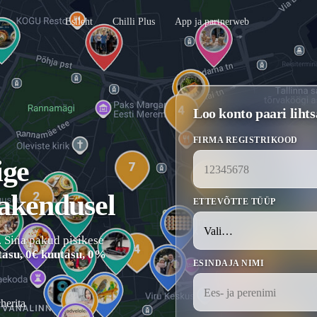
Esileht
Chilli Plus
App ja partnerweb
Loo konto paari lih
FIRMA REGISTRIKOOD
ige
rakendusel
ETTEVÕTTE TÜÜP
. Sina pakud pisikese
tasu, 0€ kuutasu, 0%
ESINDAJA NIMI
herita