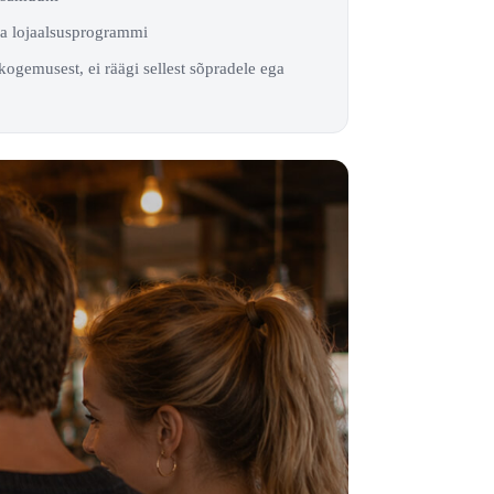
da lojaalsusprogrammi
kogemusest, ei räägi sellest sõpradele ega