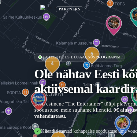
PARTNERS
CHILLI PLUS LOJAALSUSPROGRAMM
Ole nähtav Eesti kõ
aktiivsemal kaardi
Eesti esimene "The Entertainer" tüüpi platvorm
soodustuse, meie suuname kliendid.
0€ alustus
vahendustasu.
Kliendid saavad kohapealse soodustuse ilma vouc
✓