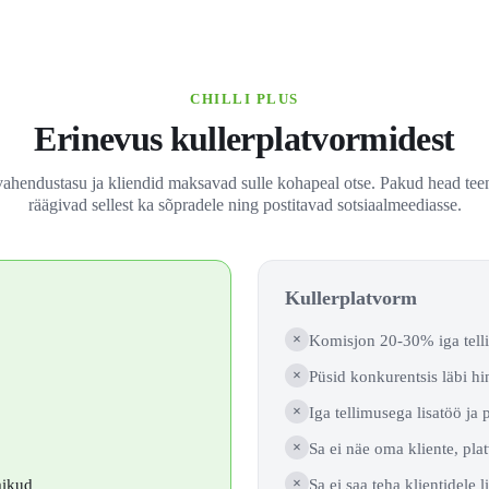
CHILLI PLUS
Erinevus kullerplatvormidest
vahendustasu ja kliendid maksavad sulle kohapeal otse. Pakud head teen
räägivad sellest ka sõpradele ning postitavad sotsiaalmeediasse.
Kullerplatvorm
×
Komisjon 20-30% iga tell
×
Püsid konkurentsis läbi h
×
Iga tellimusega lisatöö ja
×
Sa ei näe oma kliente, pla
mikud
×
Sa ei saa teha klientidele 