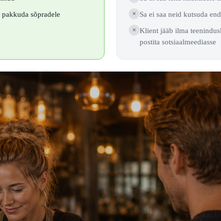
ad pakkuda sõpradele
×
Sa ei saa neid kutsuda en
×
Klient jääb ilma teenindus
postita sotsiaalmeediasse