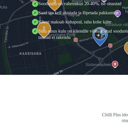
Soodustus on vahemikus 20-40%, ise otsustad
✓
Saad iga kell alustada ja lõpetada pakkumist
✓
Klient maksab kohapeal, raha kohe kätte.
✓
Sinu ainus kulu on kliendile võimaldatud soodus
✓
tasusid ei rakendu
Chilli Plus id
ots