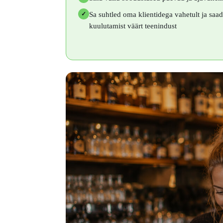
Sa suhtled oma klientidega vahetult ja sa
✓
kuulutamist väärt teenindust