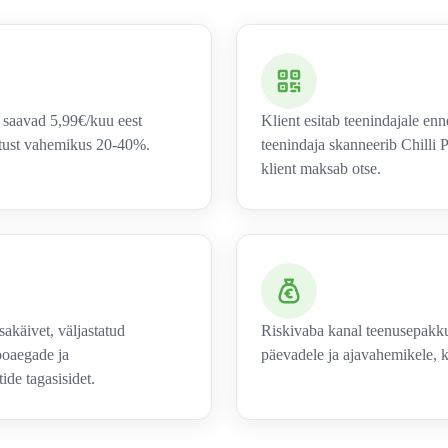
d saavad 5,99€/kuu eest
Klient esitab teenindajale en
stust vahemikus 20-40%.
teenindaja skanneerib Chilli 
klient maksab otse.
sakäivet, väljastatud
Riskivaba kanal teenusepakkuj
ooaegade ja
päevadele ja ajavahemikele, k
ide tagasisidet.