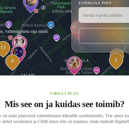
ESINDAJA E-POST
tus, vahendustasu ega muid
CHILLI PLUS
Mis see on ja kuidas see toimib?
ee on anda platvormi vahendustasu kliendile soodustuseks. Teie ainus ku
e antud soodustust ja Chilli ainus tulu on kuutasu, mida maksab lõpptarb