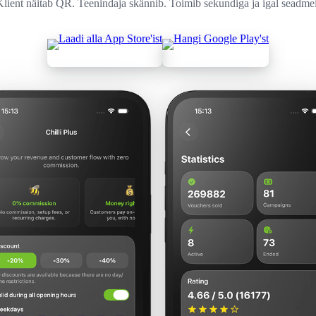
Klient näitab QR. Teenindaja skännib. Toimib sekundiga ja igal seadmel