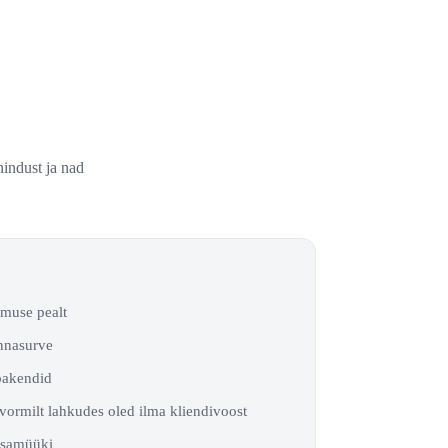
indust ja nad
imuse pealt
innasurve
 pakendid
tvormilt lahkudes oled ilma kliendivoost
lisamüüki